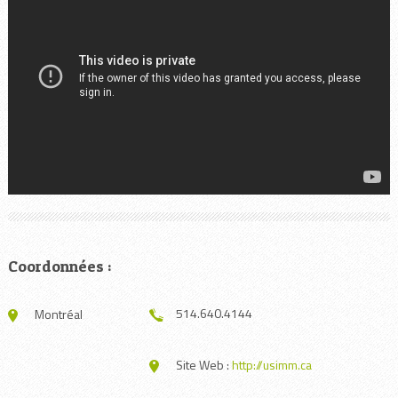
Coordonnées :
514.640.4144
Montréal
Site Web :
http://usimm.ca