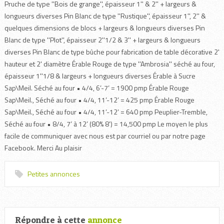
Pruche de type ''Bois de grange'', épaisseur 1'' & 2'' + largeurs &
longueurs diverses Pin Blanc de type ''Rustique'', épaisseur 1'', 2'' &
quelques dimensions de blocs + largeurs & longueurs diverses Pin
Blanc de type ''Plot'', épaisseur 2''1/2 & 3'' + largeurs & longueurs
diverses Pin Blanc de type bûche pour fabrication de table décorative 2'
hauteur et 2' diamètre Érable Rouge de type ''Ambrosia'' séché au four,
épaisseur 1''1/8 & largeurs + longueurs diverses Érable à Sucre
Sap\Meil. Séché au four • 4/4, 6’-7’ = 1900 pmp Érable Rouge
Sap\Meil., Séché au four • 4/4, 11’-12’ = 425 pmp Érable Rouge
Sap\Meil., Séché au four • 4/4, 11’-12’ = 640 pmp Peuplier-Tremble,
Séché au four • 8/4, 7’ à 12’ (80% 8’) = 14,500 pmp Le moyen le plus
facile de communiquer avec nous est par courriel ou par notre page
Facebook. Merci Au plaisir
Petites annonces
Répondre à cette
annonce